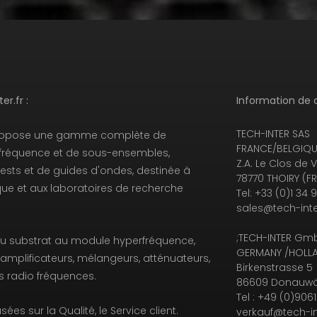
r.fr :
Information de 
TECH-INTER SAS
opose une gamme complète de
FRANCE/BELGIQUE
réquence et de sous-ensembles,
Z.A. Le Clos de V
ests et de guides d'ondes, destinée à
78770 THOIRY (F
ique et aux laboratoires de recherche
Tel: +33 (0)1 34 
sales@tech-inte
;TECH-INTER Gm
du substrat au module hyperfréquence,
GERMANY /HOLLA
amplificateurs, mélangeurs, atténuateurs,
Birkenstrasse 5
s radio fréquences.
86609 Donauwö
Tel : +49 (0)906
ées sur la Qualité, le Service client.
verkauf@tech-in