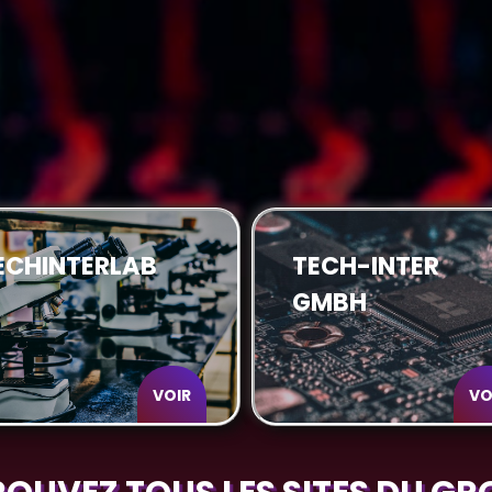
ECHINTERLAB
TECH-INTER
GMBH
VOIR
VO