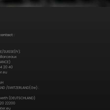
contact :
/SUISSE(Fr):
illarceaux
RANCE)
94 20 40
r.eu
bH
ND /SWITZERLAND(Ge) :
erth (DEUTSCHLAND)
120 22200
ter.eu