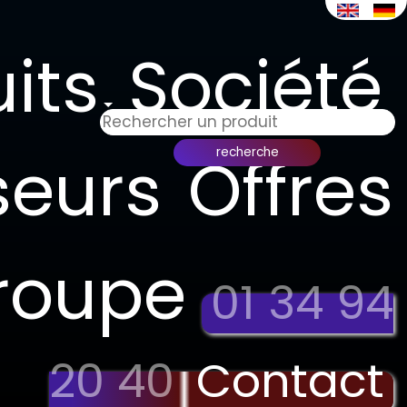
its
Société
seurs
Offres
roupe
01 34 94
20 40
Contact