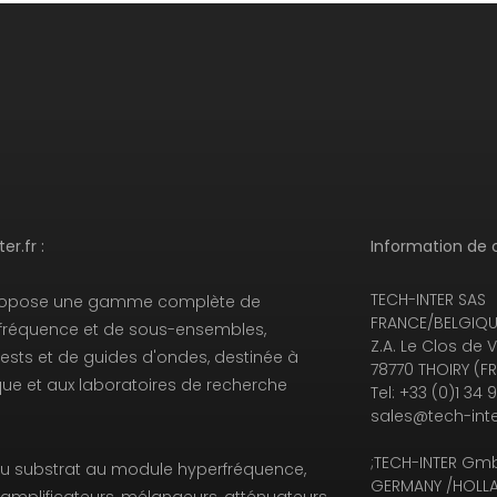
r.fr :
Information de 
TECH-INTER SAS
opose une gamme complète de
FRANCE/BELGIQUE
réquence et de sous-ensembles,
Z.A. Le Clos de V
ests et de guides d'ondes, destinée à
78770 THOIRY (F
ique et aux laboratoires de recherche
Tel: +33 (0)1 34 
sales@tech-inte
;TECH-INTER Gm
du substrat au module hyperfréquence,
GERMANY /HOLLA
amplificateurs, mélangeurs, atténuateurs,