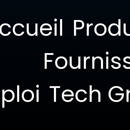
ccueil
Produ
rs RF & HF
Fournis
ploi
Tech G