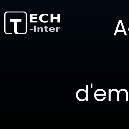
AMPLIFICATEURS RF & HF
A
Accueil
>
Nos produits
> Amplificateu
NOUS CONTACTER
d'em