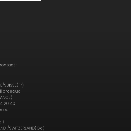
contact :
/SUISSE(Fr):
illarceaux
RANCE)
94 20 40
r.eu
bH
ND /SWITZERLAND(Ge) :